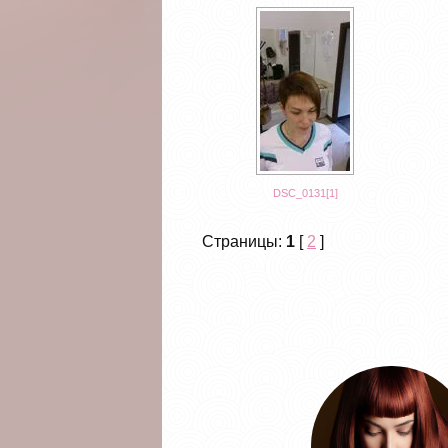
DSC_0131[1]
Страницы:
1
[
2
]